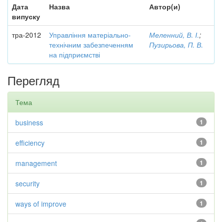
Дата
Назва
Автор(и)
випуску
тра-2012
Управління матеріально-
Меленний, В. І.
;
технічним забезпеченням
Пузирьова, П. В.
на підприємстві
Перегляд
Тема
business
1
efficiency
1
management
1
security
1
ways of improve
1