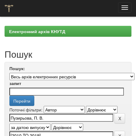
Skip
navigation
Електронний архів КНУТД
Пошук
Пошук:
запит
Поточні фільтри: