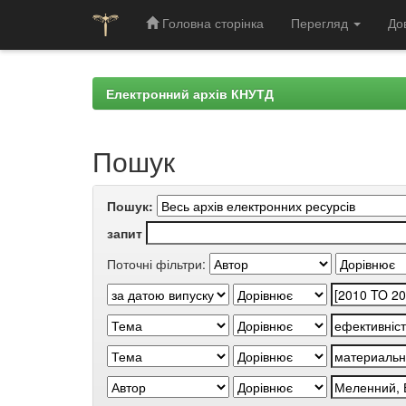
Головна сторінка
Перегляд
До
Skip
navigation
Електронний архів КНУТД
Пошук
Пошук:
запит
Поточні фільтри: