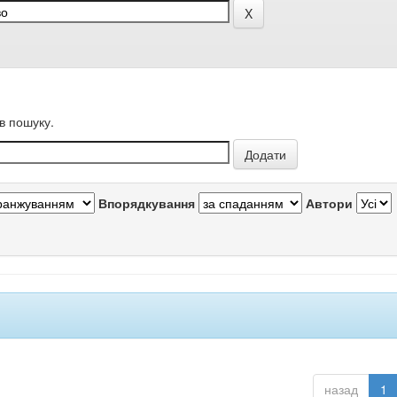
в пошуку.
Впорядкування
Автори
назад
1