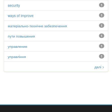
security
1
ways of improve
1
матеріально-технічне забезпечення
1
пути повышения
1
управление
1
управління
1
далі >