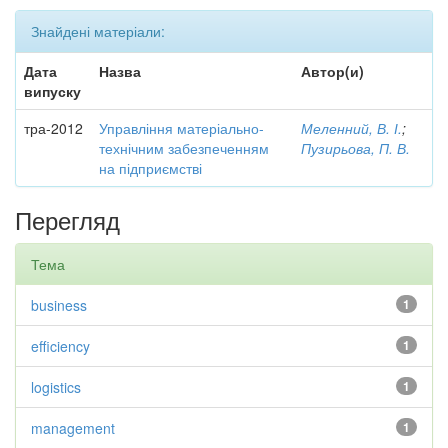
Знайдені матеріали:
Дата
Назва
Автор(и)
випуску
тра-2012
Управління матеріально-
Меленний, В. І.
;
технічним забезпеченням
Пузирьова, П. В.
на підприємстві
Перегляд
Тема
business
1
efficiency
1
logistics
1
management
1