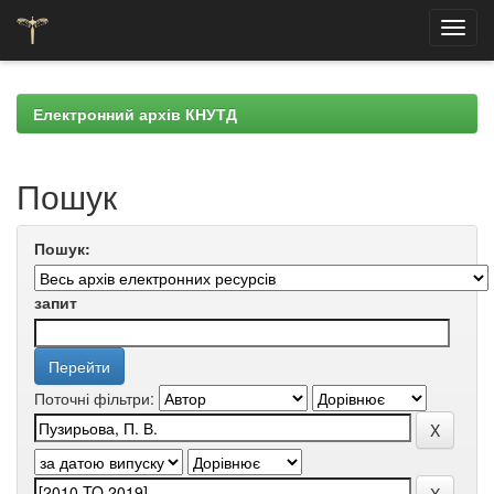
Skip
navigation
Електронний архів КНУТД
Пошук
Пошук:
запит
Поточні фільтри: