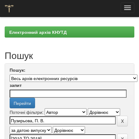
Skip
navigation
Електронний архів КНУТД
Пошук
Пошук:
запит
Поточні фільтри: