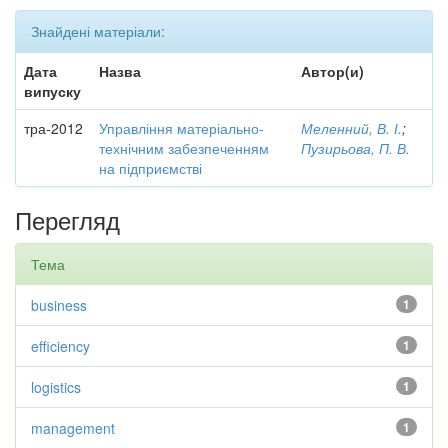
Знайдені матеріали:
Дата
Назва
Автор(и)
випуску
тра-2012
Управління матеріально-
Меленний, В. І.
;
технічним забезпеченням
Пузирьова, П. В.
на підприємстві
Перегляд
Тема
business
1
efficiency
1
logistics
1
management
1