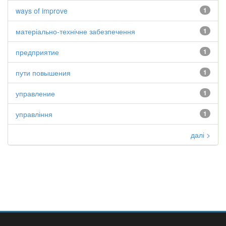
ways of improve
1
матеріально-технічне забезпечення
1
предприятие
1
пути повышения
1
управление
1
управління
1
далі >