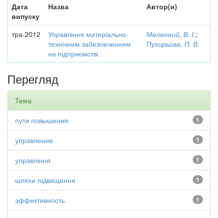
Дата
Назва
Автор(и)
випуску
тра-2012
Управління матеріально-
Меленний, В. І.
;
технічним забезпеченням
Пузирьова, П. В.
на підприємстві
Перегляд
Тема
пути повышения
1
управление
1
управління
1
шляхи підвищення
1
эффективность
1