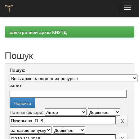
Skip
navigation
Електронний архів КНУТД
Пошук
Пошук:
запит
Поточні фільтри: