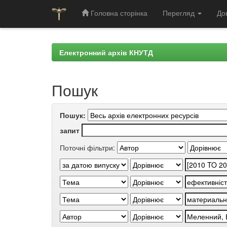
Головна сторінка
Перегляд
До
Skip
navigation
Електронний архів КНУТД
Пошук
Пошук:
запит
Поточні фільтри: