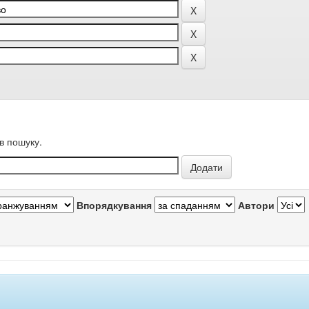
в пошуку.
Впорядкування
Автори