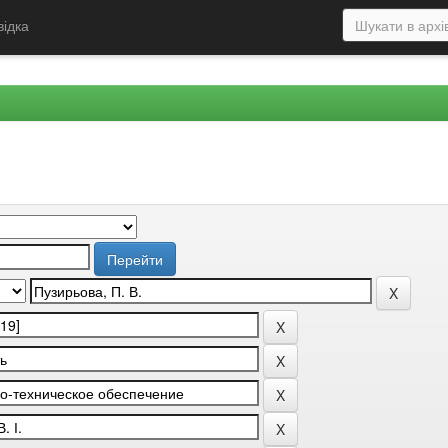
відка