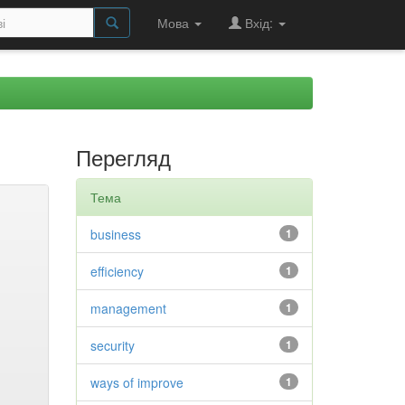
Мова
Вхід:
Перегляд
Тема
business
1
efficiency
1
management
1
security
1
ways of improve
1