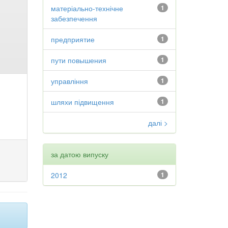
матеріально-технічне
1
забезпечення
предприятие
1
пути повышения
1
управління
1
шляхи підвищення
1
далі >
за датою випуску
2012
1