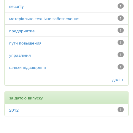
security
1
матеріально-технічне забезпечення
1
предприятие
1
пути повышения
1
управління
1
шляхи підвищення
1
далі >
за датою випуску
2012
1