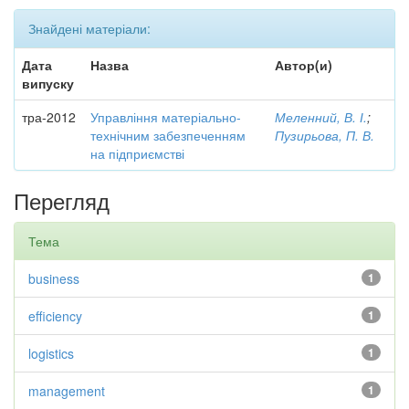
Знайдені матеріали:
Дата
Назва
Автор(и)
випуску
тра-2012
Управління матеріально-
Меленний, В. І.
;
технічним забезпеченням
Пузирьова, П. В.
на підприємстві
Перегляд
Тема
business
1
efficiency
1
logistics
1
management
1