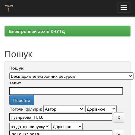
Skip
navigation
Електронний архів КНУТД
Пошук
Пошук:
запит
Поточні фільтри: