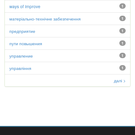
ways of improve
1
матеріально-технічне забезпечення
1
предприятие
1
пути повышения
1
управление
1
управління
1
далі >