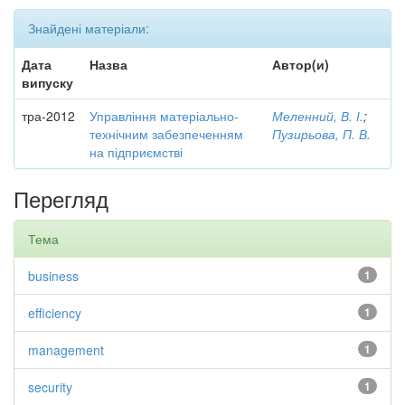
Знайдені матеріали:
Дата
Назва
Автор(и)
випуску
тра-2012
Управління матеріально-
Меленний, В. І.
;
технічним забезпеченням
Пузирьова, П. В.
на підприємстві
Перегляд
Тема
business
1
efficiency
1
management
1
security
1