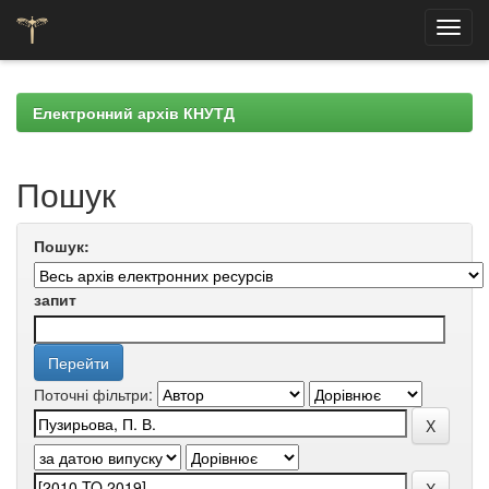
Skip
navigation
Електронний архів КНУТД
Пошук
Пошук:
запит
Поточні фільтри: