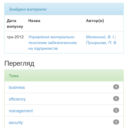
Знайдені матеріали:
Дата
Назва
Автор(и)
випуску
тра-2012
Управління матеріально-
Меленний, В. І.
;
технічним забезпеченням
Пузирьова, П. В.
на підприємстві
Перегляд
Тема
business
1
efficiency
1
management
1
security
1