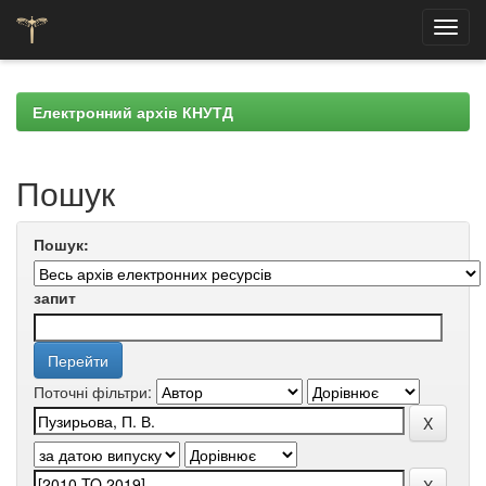
Skip
navigation
Електронний архів КНУТД
Пошук
Пошук:
запит
Поточні фільтри: