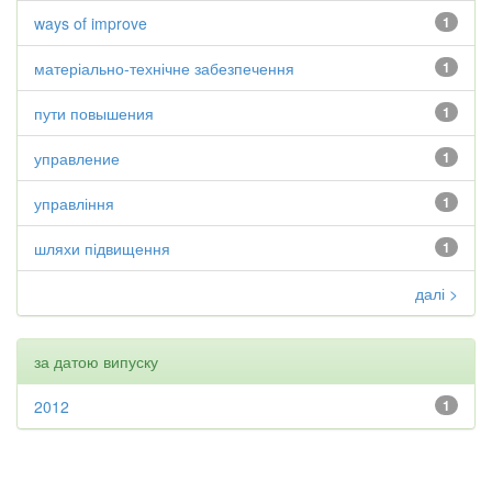
ways of improve
1
матеріально-технічне забезпечення
1
пути повышения
1
управление
1
управління
1
шляхи підвищення
1
далі >
за датою випуску
2012
1