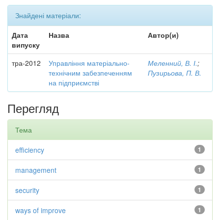
Знайдені матеріали:
Дата
Назва
Автор(и)
випуску
тра-2012
Управління матеріально-
Меленний, В. І.
;
технічним забезпеченням
Пузирьова, П. В.
на підприємстві
Перегляд
Тема
efficiency
1
management
1
security
1
ways of improve
1