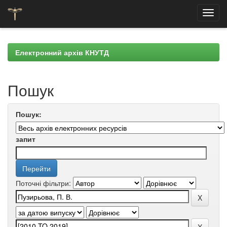
Skip
navigation
Електронний архів КНУТД
Пошук
Пошук:
запит
Поточні фільтри: