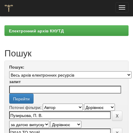
Skip
navigation
Електронний архів КНУТД
Пошук
Пошук:
запит
Поточні фільтри: