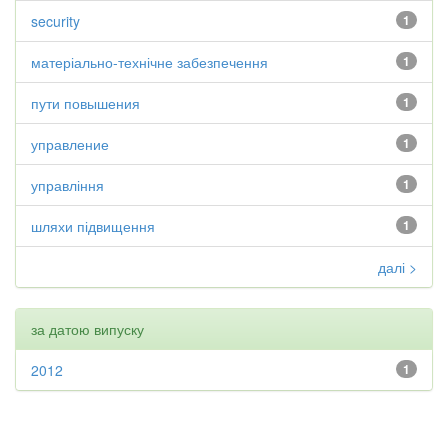
security
1
матеріально-технічне забезпечення
1
пути повышения
1
управление
1
управління
1
шляхи підвищення
1
далі >
за датою випуску
2012
1