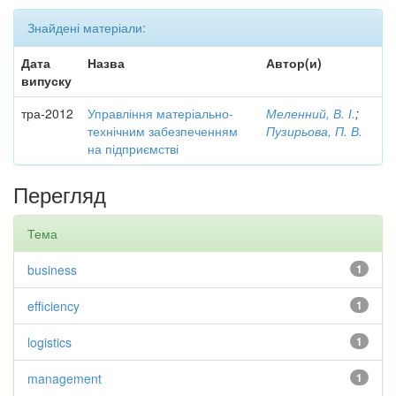
Знайдені матеріали:
Дата
Назва
Автор(и)
випуску
тра-2012
Управління матеріально-
Меленний, В. І.
;
технічним забезпеченням
Пузирьова, П. В.
на підприємстві
Перегляд
Тема
business
1
efficiency
1
logistics
1
management
1