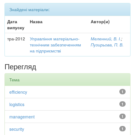
Знайдені матеріали:
Дата
Назва
Автор(и)
випуску
тра-2012
Управління матеріально-
Меленний, В. І.
;
технічним забезпеченням
Пузирьова, П. В.
на підприємстві
Перегляд
Тема
efficiency
1
logistics
1
management
1
security
1