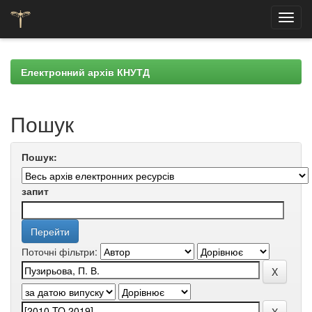
Skip
navigation
Електронний архів КНУТД
Пошук
Пошук:
запит
Поточні фільтри: