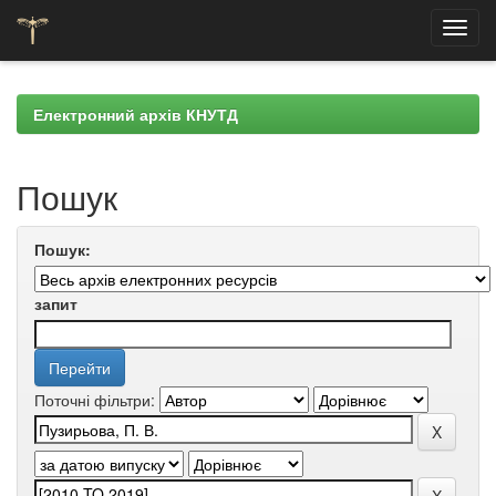
Skip
navigation
Електронний архів КНУТД
Пошук
Пошук:
запит
Поточні фільтри: