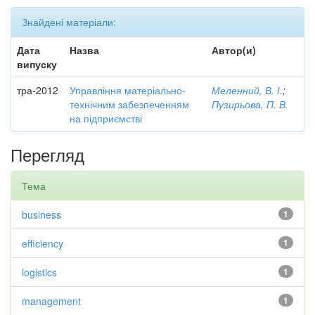
Знайдені матеріали:
Дата
Назва
Автор(и)
випуску
тра-2012
Управління матеріально-
Меленний, В. І.
;
технічним забезпеченням
Пузирьова, П. В.
на підприємстві
Перегляд
Тема
business
1
efficiency
1
logistics
1
management
1