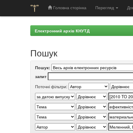
Головна сторінка
Перегляд
До
Skip
navigation
Електронний архів КНУТД
Пошук
Пошук:
запит
Поточні фільтри: