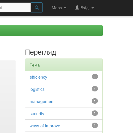
Мова
Вхід:
Перегляд
Тема
efficiency
1
logistics
1
management
1
security
1
ways of improve
1