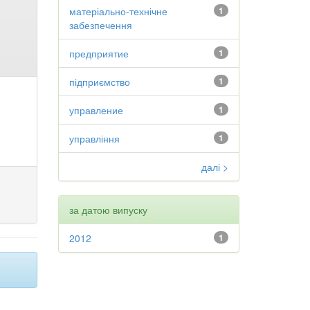
матеріально-технічне
1
забезпечення
предприятие
1
підприємство
1
управление
1
управління
1
далі >
за датою випуску
2012
1