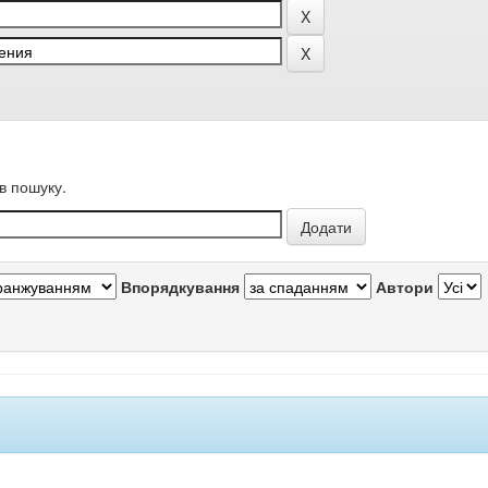
в пошуку.
Впорядкування
Автори