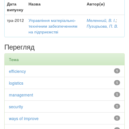
Дата
Назва
Автор(и)
випуску
тра-2012
Управління матеріально-
Меленний, В. І.
;
технічним забезпеченням
Пузирьова, П. В.
на підприємстві
Перегляд
Тема
efficiency
1
logistics
1
management
1
security
1
ways of improve
1