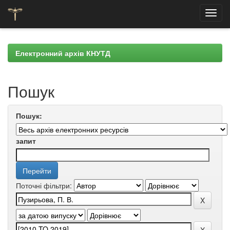
Skip
navigation
Електронний архів КНУТД
Пошук
Пошук:
запит
Поточні фільтри: