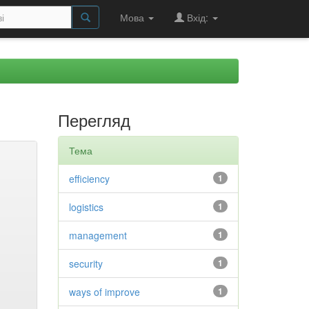
Мова
Вхід:
Перегляд
Тема
efficiency
1
logistics
1
management
1
security
1
ways of improve
1