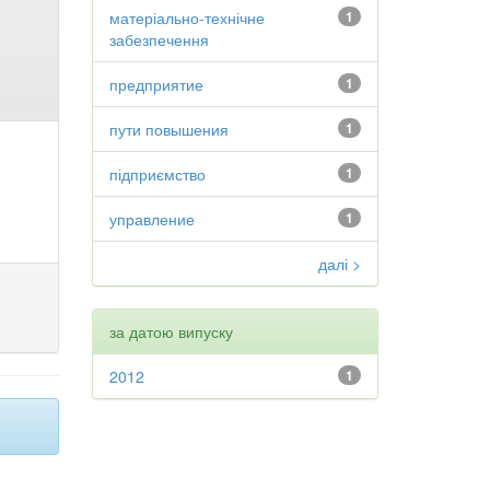
матеріально-технічне
1
забезпечення
предприятие
1
пути повышения
1
підприємство
1
управление
1
далі >
за датою випуску
2012
1