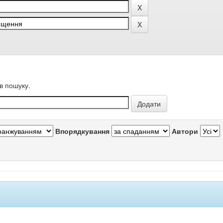
в пошуку.
Впорядкування
Автори