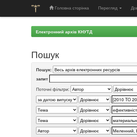
Головна сторінка
Перегляд
До
Skip
navigation
Електронний архів КНУТД
Пошук
Пошук:
запит
Поточні фільтри: