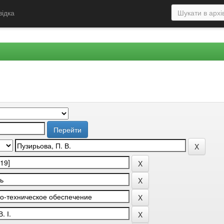
відка