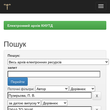
Skip
navigation
Електронний архів КНУТД
Пошук
Пошук:
запит
Поточні фільтри: