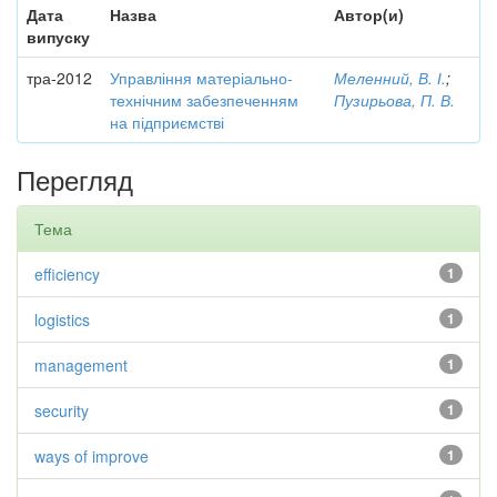
Дата
Назва
Автор(и)
випуску
тра-2012
Управління матеріально-
Меленний, В. І.
;
технічним забезпеченням
Пузирьова, П. В.
на підприємстві
Перегляд
Тема
efficiency
1
logistics
1
management
1
security
1
ways of improve
1