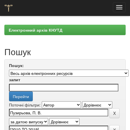
Skip
navigation
Електронний архів КНУТД
Пошук
Пошук:
запит
Поточні фільтри: