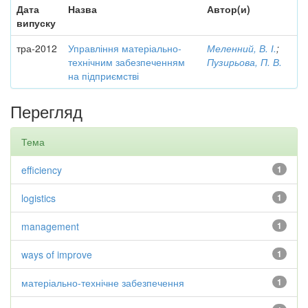
Дата
Назва
Автор(и)
випуску
тра-2012
Управління матеріально-
Меленний, В. І.
;
технічним забезпеченням
Пузирьова, П. В.
на підприємстві
Перегляд
Тема
efficiency
1
logistics
1
management
1
ways of improve
1
матеріально-технічне забезпечення
1