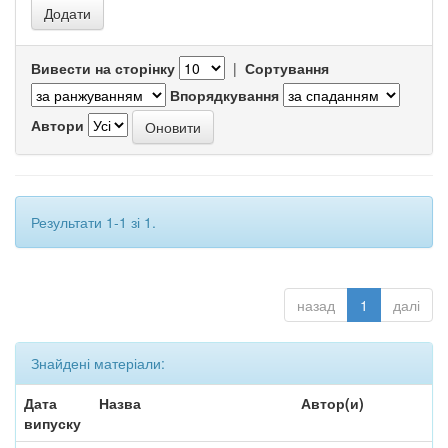
Вивести на сторінку
|
Сортування
Впорядкування
Автори
Результати 1-1 зі 1.
назад
1
далі
Знайдені матеріали:
Дата
Назва
Автор(и)
випуску