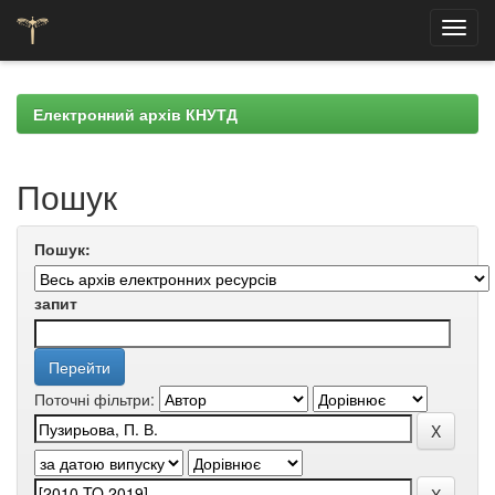
Skip
navigation
Електронний архів КНУТД
Пошук
Пошук:
запит
Поточні фільтри: