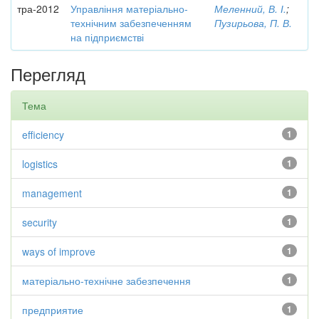
тра-2012
Управління матеріально-
Меленний, В. І.
;
технічним забезпеченням
Пузирьова, П. В.
на підприємстві
Перегляд
Тема
efficiency
1
logistics
1
management
1
security
1
ways of improve
1
матеріально-технічне забезпечення
1
предприятие
1