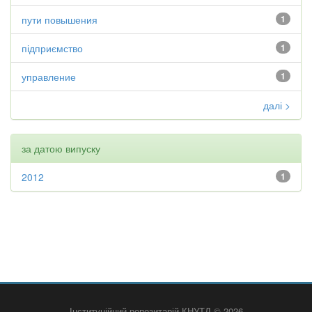
пути повышения
1
підприємство
1
управление
1
далі >
за датою випуску
2012
1
Інституційний репозитарій КНУТД © 2026