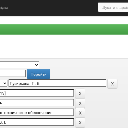
відка