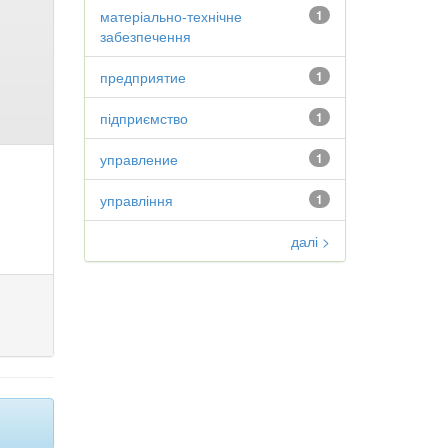
матеріально-технічне
1
забезпечення
предприятие
1
підприємство
1
управление
1
управління
1
далі >