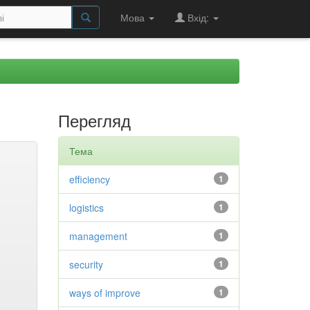
Мова
Вхід:
Перегляд
Тема
efficiency
1
logistics
1
management
1
security
1
ways of improve
1