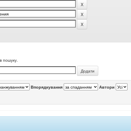
в пошуку.
Впорядкування
Автори