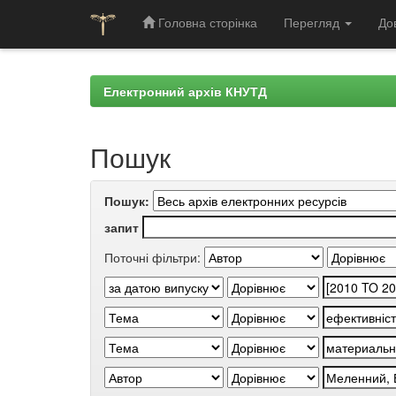
Головна сторінка
Перегляд
До
Skip
navigation
Електронний архів КНУТД
Пошук
Пошук:
запит
Поточні фільтри: