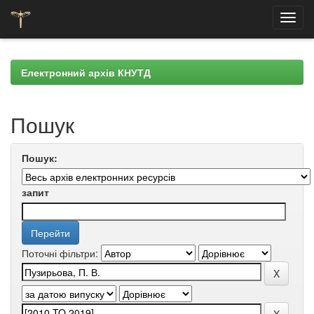
Skip
navigation
Електронний архів КНУТД
Пошук
Пошук:
запит
Поточні фільтри: