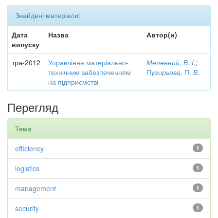
Знайдені матеріали:
Дата
Назва
Автор(и)
випуску
тра-2012
Управління матеріально-
Меленний, В. І.
;
технічним забезпеченням
Пузирьова, П. В.
на підприємстві
Перегляд
Тема
efficiency
1
logistics
1
management
1
security
1