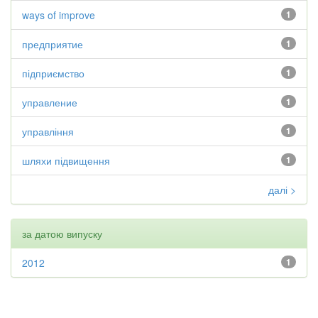
ways of improve
1
предприятие
1
підприємство
1
управление
1
управління
1
шляхи підвищення
1
далі >
за датою випуску
2012
1