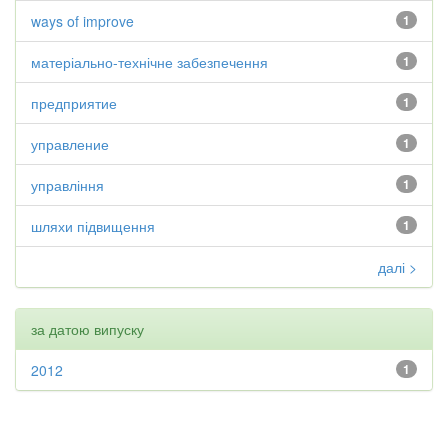
ways of improve
1
матеріально-технічне забезпечення
1
предприятие
1
управление
1
управління
1
шляхи підвищення
1
далі >
за датою випуску
2012
1