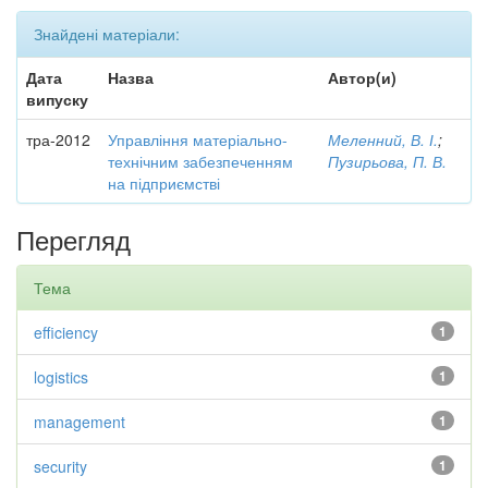
Знайдені матеріали:
Дата
Назва
Автор(и)
випуску
тра-2012
Управління матеріально-
Меленний, В. І.
;
технічним забезпеченням
Пузирьова, П. В.
на підприємстві
Перегляд
Тема
efficiency
1
logistics
1
management
1
security
1