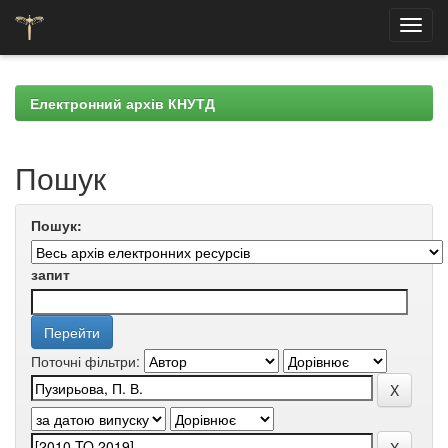
Skip
navigation
Електронний архів КНУТД
Пошук
Пошук:
запит
Поточні фільтри: