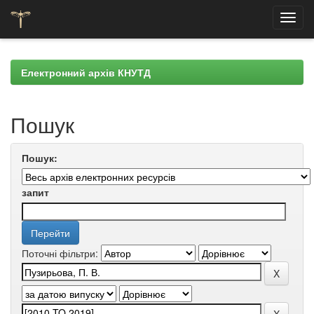
Skip
navigation
Електронний архів КНУТД
Пошук
Пошук:
запит
Поточні фільтри: