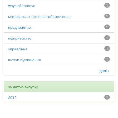
ways of improve
1
матеріально-технічне забезпечення
1
предприятие
1
підприємство
1
управління
1
шляхи підвищення
1
далі >
за датою випуску
2012
1