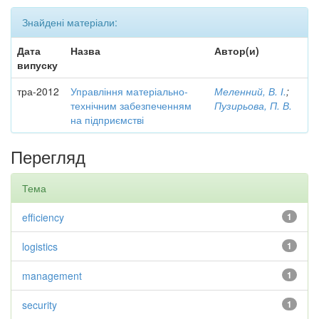
Знайдені матеріали:
Дата
Назва
Автор(и)
випуску
тра-2012
Управління матеріально-
Меленний, В. І.
;
технічним забезпеченням
Пузирьова, П. В.
на підприємстві
Перегляд
Тема
efficiency
1
logistics
1
management
1
security
1