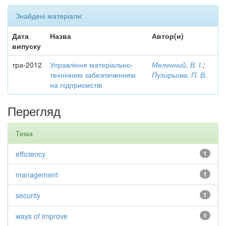
Знайдені матеріали:
Дата
Назва
Автор(и)
випуску
тра-2012
Управління матеріально-
Меленний, В. І.
;
технічним забезпеченням
Пузирьова, П. В.
на підприємстві
Перегляд
Тема
efficiency
1
management
1
security
1
ways of improve
1