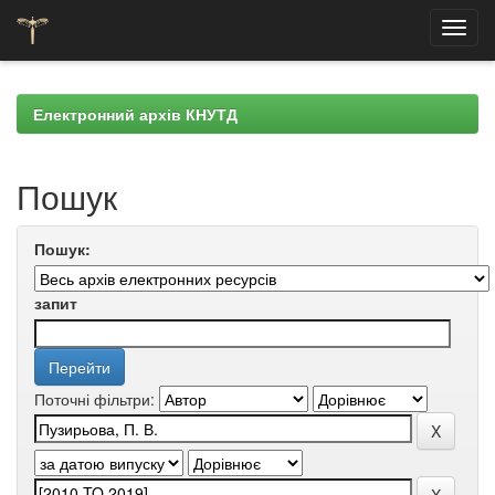
Skip
navigation
Електронний архів КНУТД
Пошук
Пошук:
запит
Поточні фільтри: