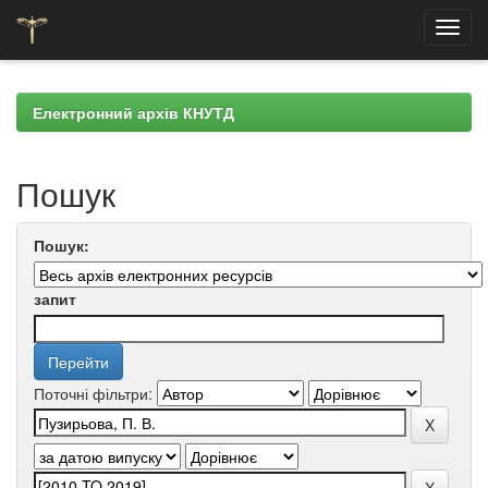
Skip
navigation
Електронний архів КНУТД
Пошук
Пошук:
запит
Поточні фільтри: