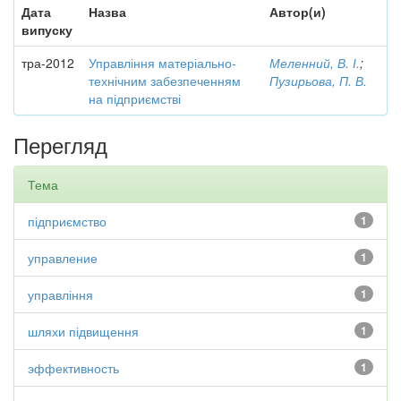
Дата
Назва
Автор(и)
випуску
тра-2012
Управління матеріально-
Меленний, В. І.
;
технічним забезпеченням
Пузирьова, П. В.
на підприємстві
Перегляд
Тема
підприємство
1
управление
1
управління
1
шляхи підвищення
1
эффективность
1