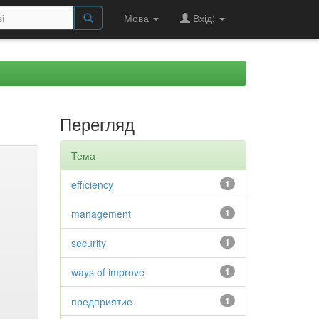
Мова
Вхід:
Перегляд
Тема
efficiency
1
management
1
security
1
ways of improve
1
предприятие
1