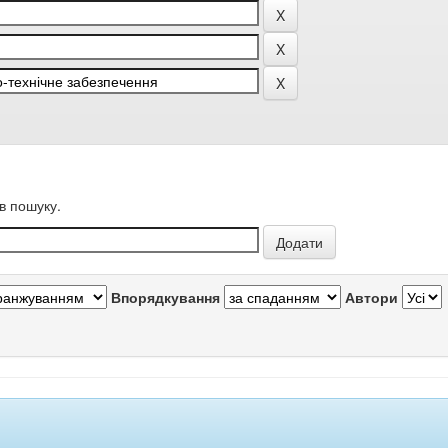
в пошуку.
Впорядкування
Автори