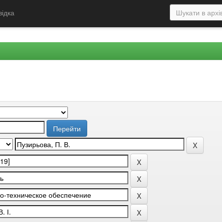
відка