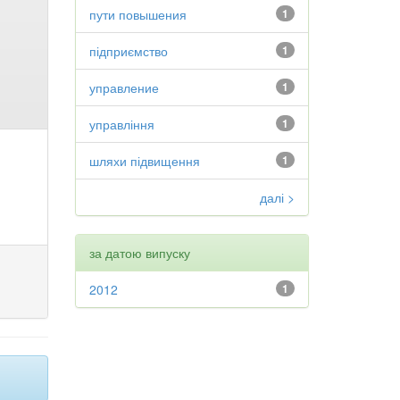
пути повышения
1
підприємство
1
управление
1
управління
1
шляхи підвищення
1
далі >
за датою випуску
2012
1