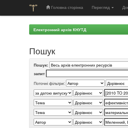
Головна сторінка
Перегляд
До
Skip
navigation
Електронний архів КНУТД
Пошук
Пошук:
запит
Поточні фільтри: