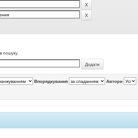
в пошуку.
Впорядкування
Автори