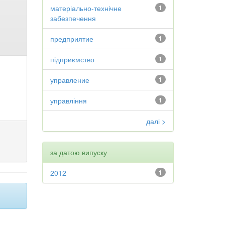
матеріально-технічне
1
забезпечення
предприятие
1
підприємство
1
управление
1
управління
1
далі >
за датою випуску
2012
1