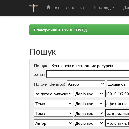
Головна сторінка
Перегляд
До
Skip
navigation
Електронний архів КНУТД
Пошук
Пошук:
запит
Поточні фільтри: