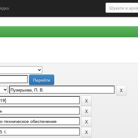
відка