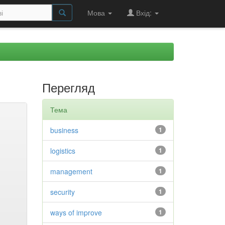
Мова
Вхід:
Перегляд
Тема
business
1
logistics
1
management
1
security
1
ways of improve
1