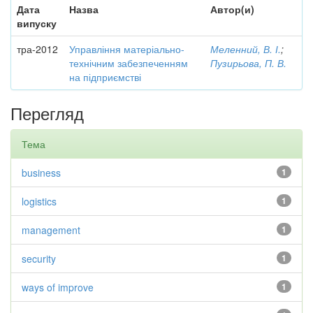
Дата
Назва
Автор(и)
випуску
тра-2012
Управління матеріально-
Меленний, В. І.
;
технічним забезпеченням
Пузирьова, П. В.
на підприємстві
Перегляд
Тема
business
1
logistics
1
management
1
security
1
ways of improve
1