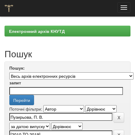
Skip
navigation
Електронний архів КНУТД
Пошук
Пошук:
запит
Поточні фільтри: