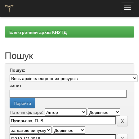
Skip
navigation
Електронний архів КНУТД
Пошук
Пошук:
запит
Поточні фільтри: