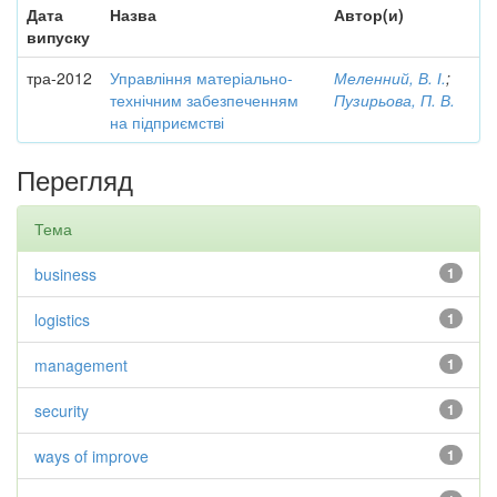
Дата
Назва
Автор(и)
випуску
тра-2012
Управління матеріально-
Меленний, В. І.
;
технічним забезпеченням
Пузирьова, П. В.
на підприємстві
Перегляд
Тема
business
1
logistics
1
management
1
security
1
ways of improve
1