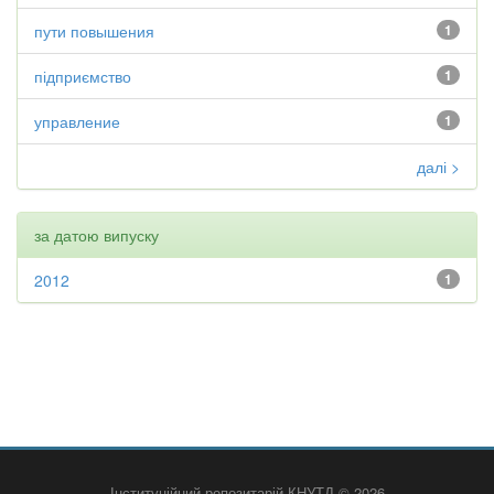
пути повышения
1
підприємство
1
управление
1
далі >
за датою випуску
2012
1
Інституційний репозитарій КНУТД © 2026