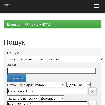
Skip
navigation
Електронний архів КНУТД
Пошук
Пошук:
запит
Поточні фільтри: