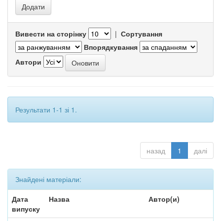
Вивести на сторінку
|
Сортування
Впорядкування
Автори
Результати 1-1 зі 1.
назад
1
далі
Знайдені матеріали:
Дата
Назва
Автор(и)
випуску