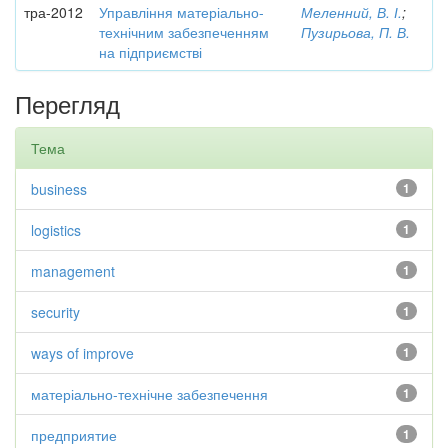
тра-2012
Управління матеріально-
Меленний, В. І.
;
технічним забезпеченням
Пузирьова, П. В.
на підприємстві
Перегляд
Тема
business
1
logistics
1
management
1
security
1
ways of improve
1
матеріально-технічне забезпечення
1
предприятие
1