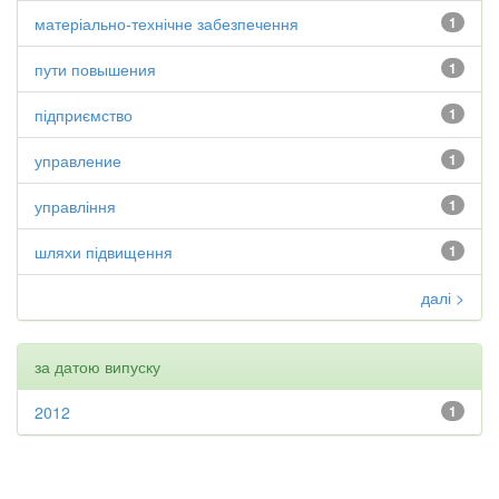
матеріально-технічне забезпечення
1
пути повышения
1
підприємство
1
управление
1
управління
1
шляхи підвищення
1
далі >
за датою випуску
2012
1