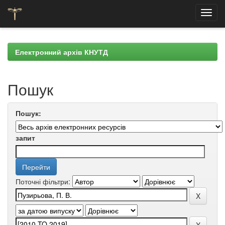
Skip
navigation
Електронний архів КНУТД
Пошук
Пошук:
запит
Поточні фільтри: