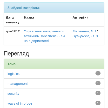
Знайдені матеріали:
Дата
Назва
Автор(и)
випуску
тра-2012
Управління матеріально-
Меленний, В. І.
;
технічним забезпеченням
Пузирьова, П. В.
на підприємстві
Перегляд
Тема
logistics
1
management
1
security
1
ways of improve
1