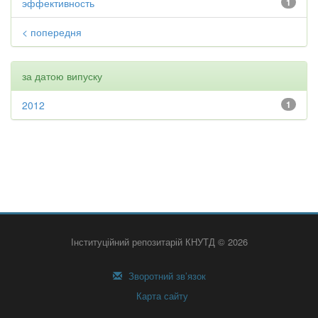
эффективность
1
< попередня
за датою випуску
2012
1
Інституційний репозитарій КНУТД © 2026
Зворотний зв’язок
Карта сайту