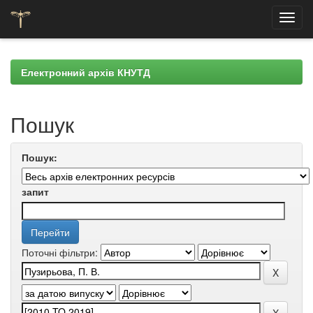
Skip
navigation
Електронний архів КНУТД
Пошук
Пошук:
запит
Поточні фільтри: