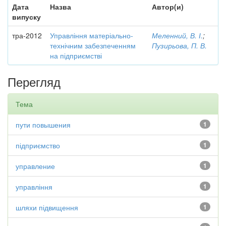
Дата
Назва
Автор(и)
випуску
тра-2012
Управління матеріально-
Меленний, В. І.
;
технічним забезпеченням
Пузирьова, П. В.
на підприємстві
Перегляд
Тема
пути повышения
1
підприємство
1
управление
1
управління
1
шляхи підвищення
1