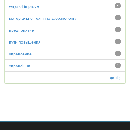
ways of improve
1
матеріально-технічне забезпечення
1
предприятие
1
пути повышения
1
управление
1
управління
1
далі >