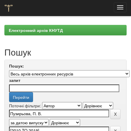
Skip
navigation
Електронний архів КНУТД
Пошук
Пошук:
запит
Поточні фільтри: