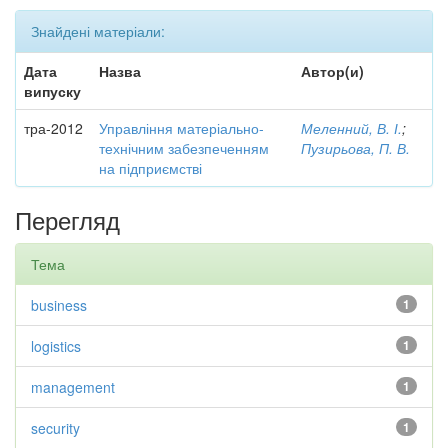
Знайдені матеріали:
Дата
Назва
Автор(и)
випуску
тра-2012
Управління матеріально-
Меленний, В. І.
;
технічним забезпеченням
Пузирьова, П. В.
на підприємстві
Перегляд
Тема
business
1
logistics
1
management
1
security
1