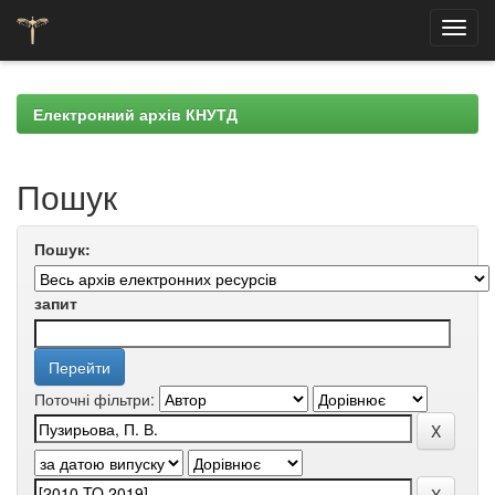
Skip
navigation
Електронний архів КНУТД
Пошук
Пошук:
запит
Поточні фільтри: