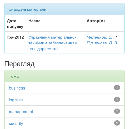
Знайдені матеріали:
Дата
Назва
Автор(и)
випуску
тра-2012
Управління матеріально-
Меленний, В. І.
;
технічним забезпеченням
Пузирьова, П. В.
на підприємстві
Перегляд
Тема
business
1
logistics
1
management
1
security
1