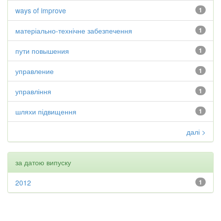
ways of improve
1
матеріально-технічне забезпечення
1
пути повышения
1
управление
1
управління
1
шляхи підвищення
1
далі >
за датою випуску
2012
1