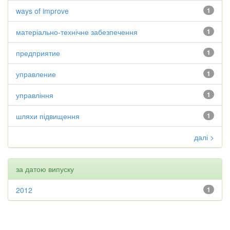
ways of improve
1
матеріально-технічне забезпечення
1
предприятие
1
управление
1
управління
1
шляхи підвищення
1
далі >
за датою випуску
2012
1