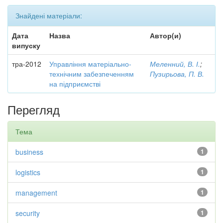
Знайдені матеріали:
Дата
Назва
Автор(и)
випуску
тра-2012
Управління матеріально-
Меленний, В. І.
;
технічним забезпеченням
Пузирьова, П. В.
на підприємстві
Перегляд
Тема
business
1
logistics
1
management
1
security
1