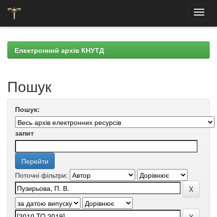
Skip
navigation
Електронний архів КНУТД
Пошук
Пошук:
запит
Поточні фільтри: