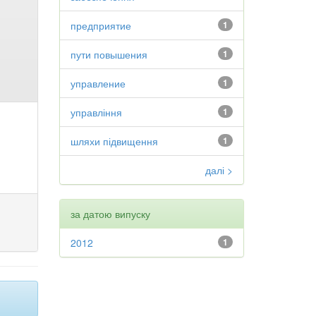
предприятие
1
пути повышения
1
управление
1
управління
1
шляхи підвищення
1
далі >
за датою випуску
2012
1