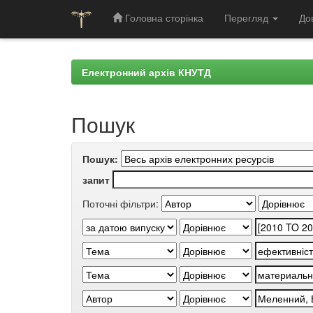
Головна сторінка
Перегляд
До
Skip
navigation
Електронний архів КНУТД
Пошук
Пошук:
запит
Поточні фільтри: