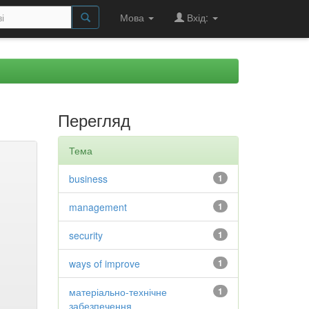
Мова
Вхід:
Перегляд
Тема
business
1
management
1
security
1
ways of improve
1
матеріально-технічне
1
забезпечення