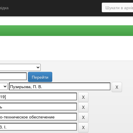
відка