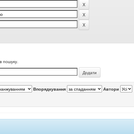
в пошуку.
Впорядкування
Автори