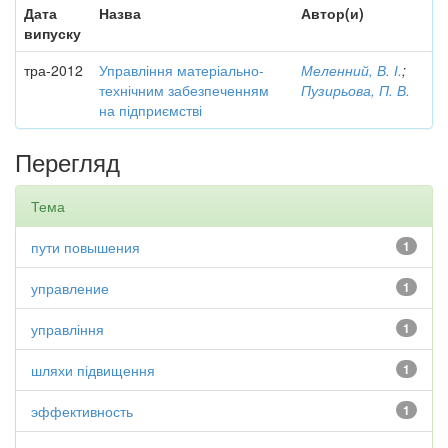
Дата
Назва
Автор(и)
випуску
тра-2012
Управління матеріально-
Меленний, В. І.
;
технічним забезпеченням
Пузирьова, П. В.
на підприємстві
Перегляд
Тема
пути повышения
1
управление
1
управління
1
шляхи підвищення
1
эффективность
1