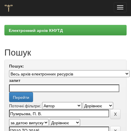
Skip
navigation
Електронний архів КНУТД
Пошук
Пошук:
запит
Поточні фільтри: