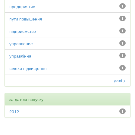
предприятие
1
пути повышения
1
підприємство
1
управление
1
управління
1
шляхи підвищення
1
далі >
за датою випуску
2012
1