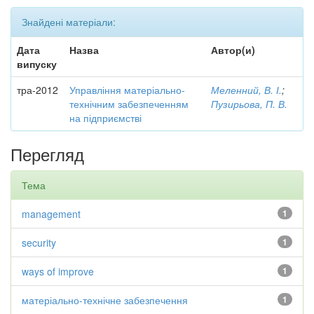
Знайдені матеріали:
Дата
Назва
Автор(и)
випуску
тра-2012
Управління матеріально-
Меленний, В. І.
;
технічним забезпеченням
Пузирьова, П. В.
на підприємстві
Перегляд
Тема
management
1
security
1
ways of improve
1
матеріально-технічне забезпечення
1