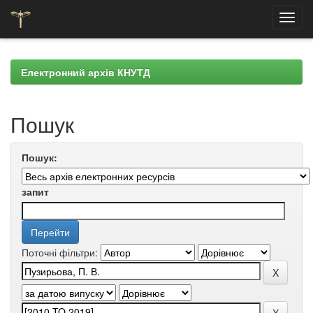
Skip
navigation
Електронний архів КНУТД
Пошук
Пошук:
запит
Поточні фільтри: