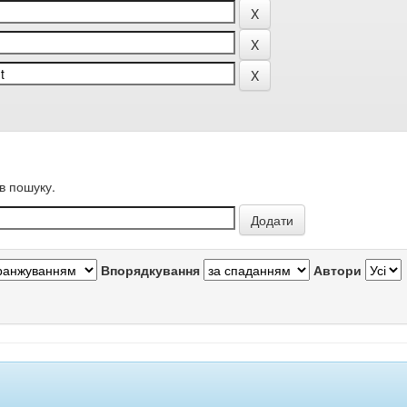
в пошуку.
Впорядкування
Автори