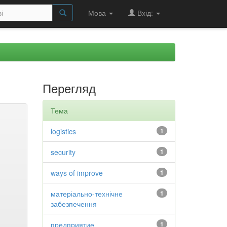
Мова
Вхід:
Перегляд
Тема
logistics
1
security
1
ways of improve
1
матеріально-технічне
1
забезпечення
предприятие
1