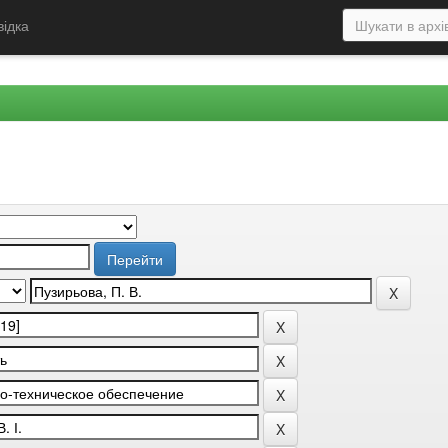
відка