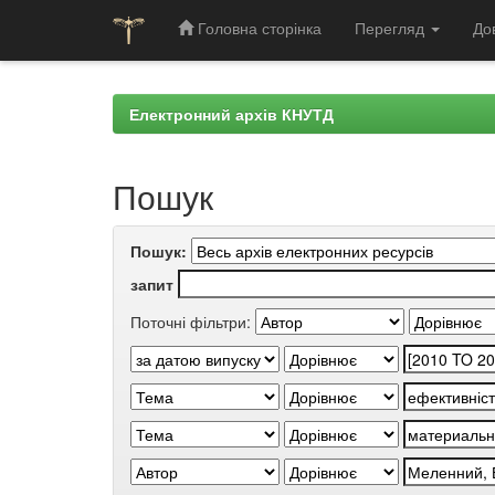
Головна сторінка
Перегляд
До
Skip
navigation
Електронний архів КНУТД
Пошук
Пошук:
запит
Поточні фільтри: