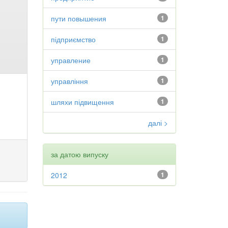
пути повышения
1
підприємство
1
управление
1
управління
1
шляхи підвищення
1
далі >
за датою випуску
2012
1