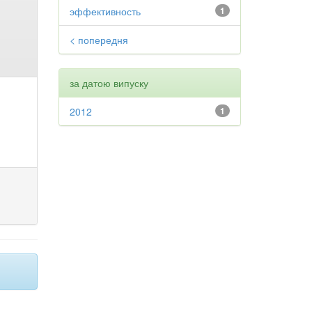
эффективность
1
< попередня
за датою випуску
2012
1