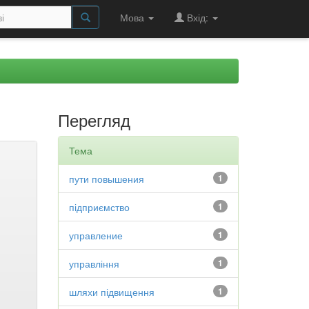
Мова
Вхід:
Перегляд
Тема
пути повышения
1
підприємство
1
управление
1
управління
1
шляхи підвищення
1