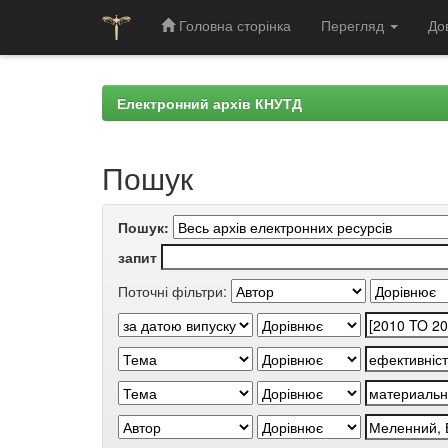
Головна сторінка
Перегляд
До
Skip
navigation
Електронний архів КНУТД
Пошук
Пошук:
запит
Поточні фільтри: