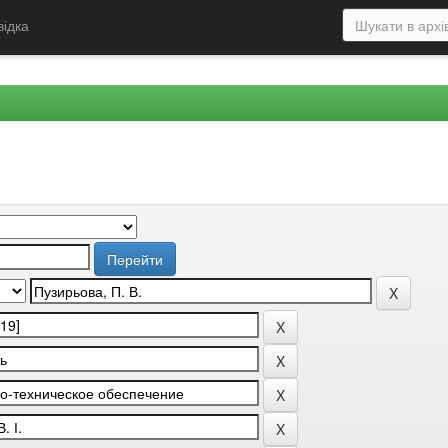
відка