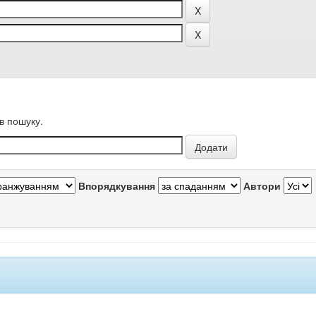
в пошуку.
Впорядкування
Автори