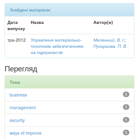
Знайдені матеріали:
Дата
Назва
Автор(и)
випуску
тра-2012
Управління матеріально-
Меленний, В. І.
;
технічним забезпеченням
Пузирьова, П. В.
на підприємстві
Перегляд
Тема
business
1
management
1
security
1
ways of improve
1