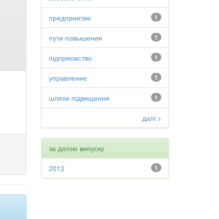
предприятие
1
пути повышения
1
підприємство
1
управление
1
шляхи підвищення
1
далі >
за датою випуску
2012
1