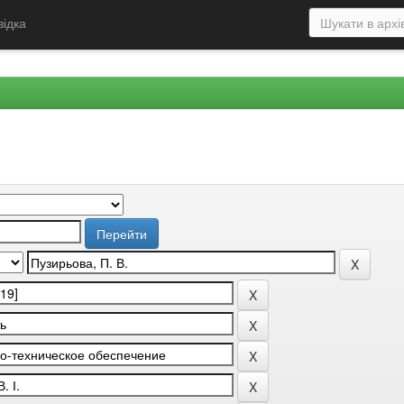
відка