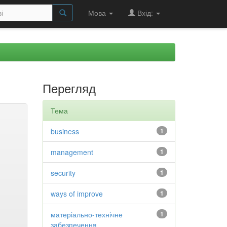
Мова
Вхід:
Перегляд
Тема
business
1
management
1
security
1
ways of improve
1
матеріально-технічне
1
забезпечення