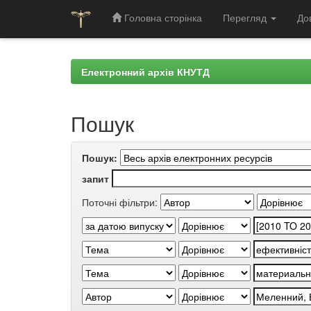
Головна сторінка
Перегляд
До
Skip
navigation
Електронний архів КНУТД
Пошук
Пошук:
запит
Поточні фільтри: