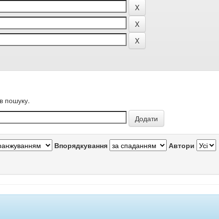
в пошуку.
Впорядкування
Автори