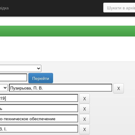
відка