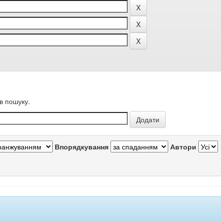
в пошуку.
Впорядкування
Автори