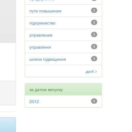
пути повышения
1
підприємство
1
управление
1
управління
1
шляхи підвищення
1
далі >
за датою випуску
2012
1