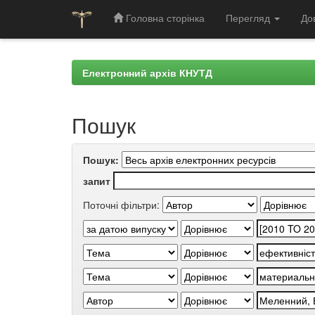
Головна сторінка
Перегляд
До
Skip
navigation
Електронний архів КНУТД
Пошук
Пошук:
запит
Поточні фільтри: