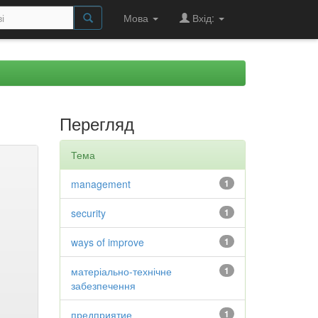
Мова
Вхід:
Перегляд
Тема
management
1
security
1
ways of improve
1
матеріально-технічне
1
забезпечення
предприятие
1