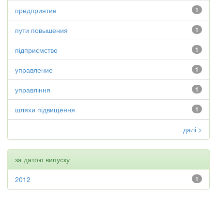
предприятие
1
пути повышения
1
підприємство
1
управление
1
управління
1
шляхи підвищення
1
далі >
за датою випуску
2012
1