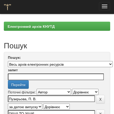
Skip
navigation
Електронний архів КНУТД
Пошук
Пошук:
запит
Поточні фільтри: