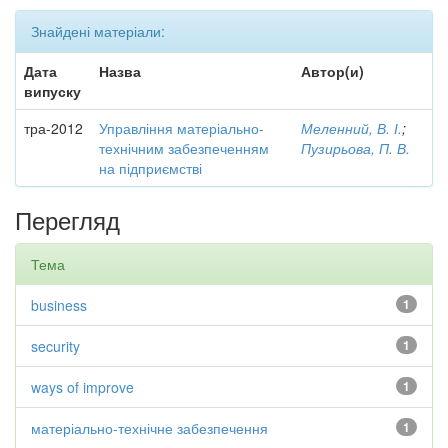
Знайдені матеріали:
Дата
Назва
Автор(и)
випуску
тра-2012
Управління матеріально-
Меленний, В. І.
;
технічним забезпеченням
Пузирьова, П. В.
на підприємстві
Перегляд
Тема
business
1
security
1
ways of improve
1
матеріально-технічне забезпечення
1