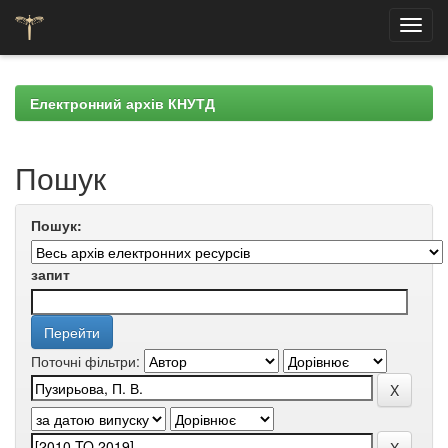
Skip
navigation
Електронний архів КНУТД
Пошук
Пошук:
запит
Поточні фільтри: