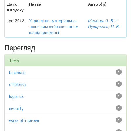
Дата
Назва
Автор(и)
випуску
тра-2012
Управління матеріально-
Меленний, В. І.
;
технічним забезпеченням
Пузирьова, П. В.
на підприємстві
Перегляд
Тема
business
1
efficiency
1
logistics
1
security
1
ways of improve
1