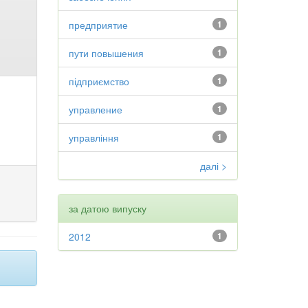
предприятие
1
пути повышения
1
підприємство
1
управление
1
управління
1
далі >
за датою випуску
2012
1