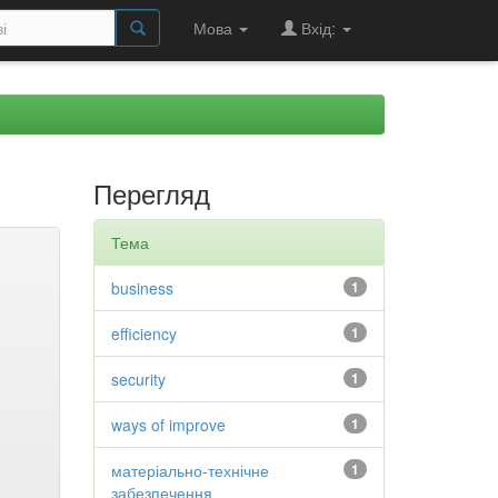
Мова
Вхід:
Перегляд
Тема
business
1
efficiency
1
security
1
ways of improve
1
матеріально-технічне
1
забезпечення