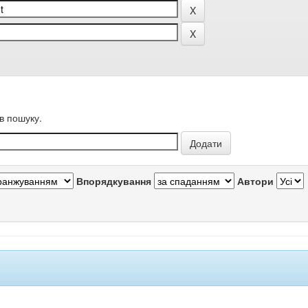
в пошуку.
Впорядкування
Автори