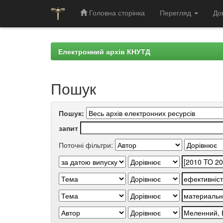
Головна сторінка
Перегляд
До
Skip
navigation
Електронний архів КНУТД
Пошук
Пошук:
запит
Поточні фільтри: