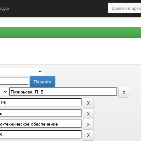
відка