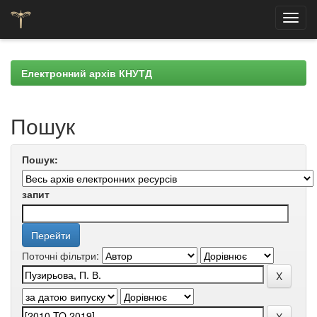
Skip
navigation
Електронний архів КНУТД
Пошук
Пошук:
запит
Поточні фільтри: