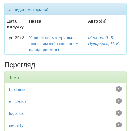
Знайдені матеріали:
Дата
Назва
Автор(и)
випуску
тра-2012
Управління матеріально-
Меленний, В. І.
;
технічним забезпеченням
Пузирьова, П. В.
на підприємстві
Перегляд
Тема
business
1
efficiency
1
logistics
1
security
1