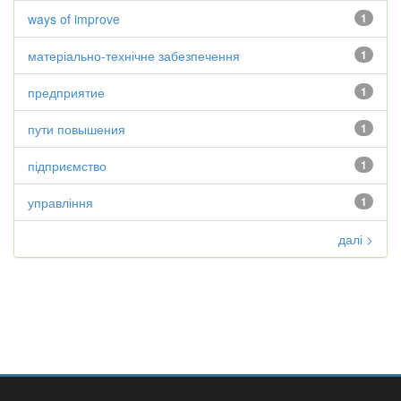
ways of improve
1
матеріально-технічне забезпечення
1
предприятие
1
пути повышения
1
підприємство
1
управління
1
далі >