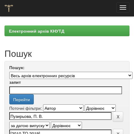
Skip
navigation
Електронний архів КНУТД
Пошук
Пошук:
запит
Поточні фільтри: