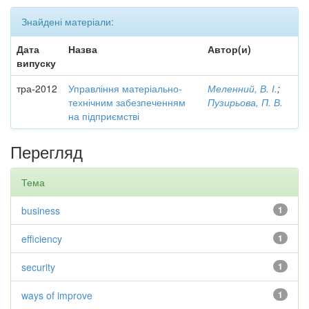
Знайдені матеріали:
Дата
Назва
Автор(и)
випуску
тра-2012
Управління матеріально-
Меленний, В. І.
;
технічним забезпеченням
Пузирьова, П. В.
на підприємстві
Перегляд
Тема
business
1
efficiency
1
security
1
ways of improve
1