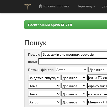
Головна сторінка
Перегляд
До
Skip
navigation
Електронний архів КНУТД
Пошук
Пошук:
запит
Поточні фільтри: