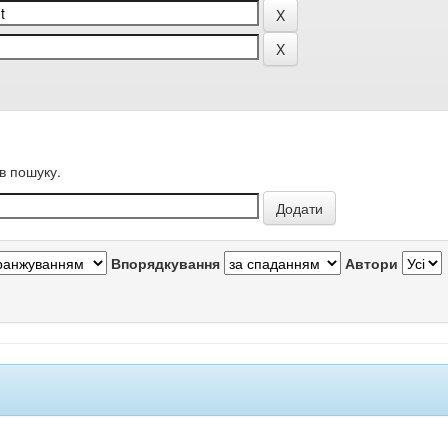
в пошуку.
Впорядкування
Автори