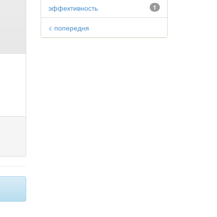
эффективность
1
< попередня