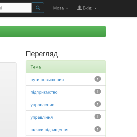
Мова
Вхід:
Перегляд
Тема
пути повышения
1
підприємство
1
управление
1
управління
1
шляхи підвищення
1