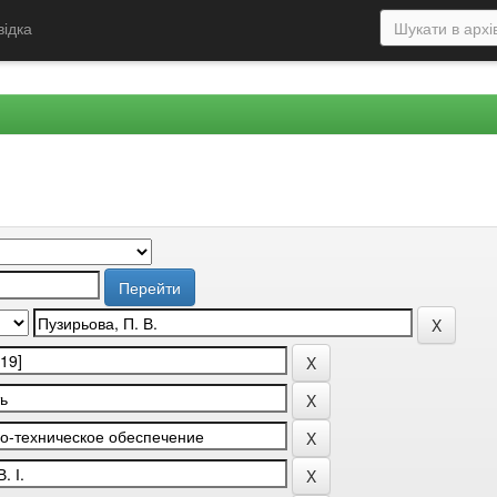
відка