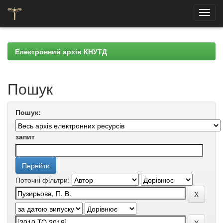
Skip
navigation
Електронний архів КНУТД
Пошук
Пошук:
запит
Поточні фільтри: