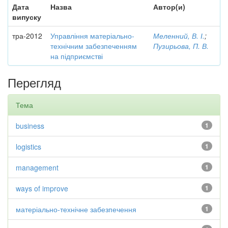
Дата
Назва
Автор(и)
випуску
тра-2012
Управління матеріально-
Меленний, В. І.
;
технічним забезпеченням
Пузирьова, П. В.
на підприємстві
Перегляд
Тема
business
1
logistics
1
management
1
ways of improve
1
матеріально-технічне забезпечення
1